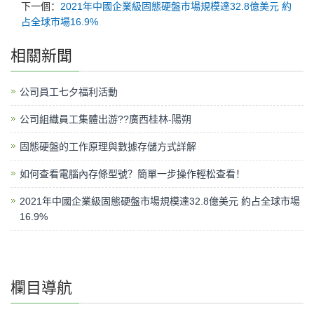
下一個：
2021年中國企業級固態硬盤市場規模達32.8億美元 約
占全球市場16.9%
相關新聞
公司員工七夕福利活動
公司組織員工集體出游??廣西桂林-陽朔
固態硬盤的工作原理與數據存儲方式詳解
如何查看電腦內存條型號？簡單一步操作輕松查看！
2021年中國企業級固態硬盤市場規模達32.8億美元 約占全球市場
16.9%
欄目導航