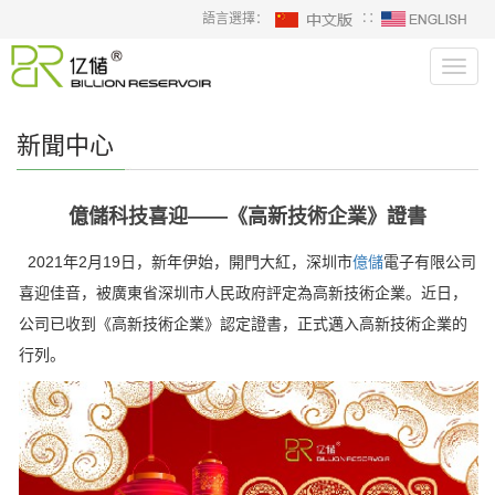
語言選擇：
∷
Toggl
navig
新聞中心
億儲科技喜迎——《高新技術企業》證書
2021年2月19日，新年伊始，開門大紅，深圳市
億儲
電子有限公司
喜迎佳音，被廣東省深圳市人民政府評定為高新技術企業。近日，
公司已收到《高新技術企業》認定證書，正式邁入高新技術企業的
行列。